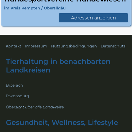
im Kreis Kempten / Oberallgäu
Adressen anzeigen
Kontakt
Impressum
Nutzungsbedingungen
Datenschutz
Tierhaltung in benachbarten
Landkreisen
Biberach
Ravensburg
Übersicht über alle Landkreise
Gesundheit, Wellness, Lifestyle